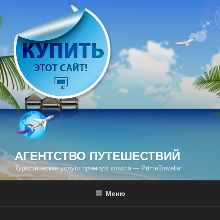
Перейти
к
содержимому
АГЕНТСТВО ПУТЕШЕСТВИЙ
Туристические услуги премиум класса — PrimeTraveller
Меню