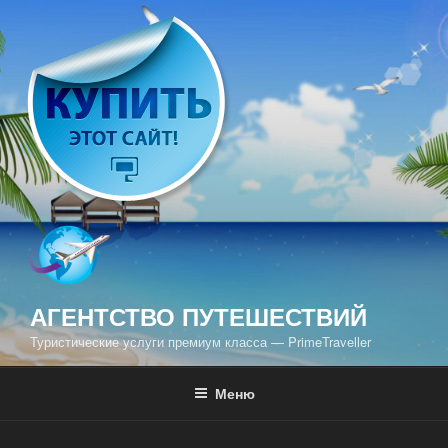
Перейти
к
содержимому
АГЕНТСТВО ПУТЕШЕСТВИЙ
Туристические услуги премиум класса — PrimeTraveller
Меню