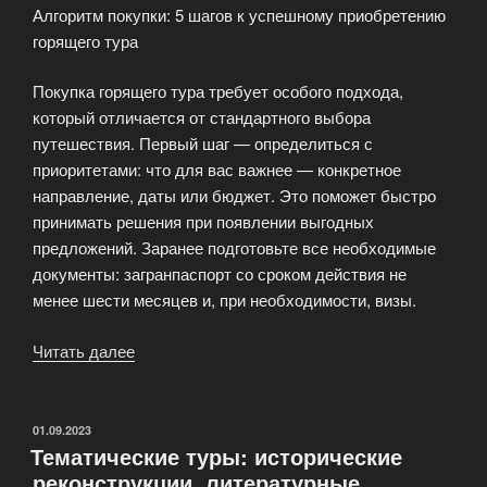
Алгоритм покупки: 5 шагов к успешному приобретению
наступающем
горящего тура
сезоне»
Покупка горящего тура требует особого подхода,
который отличается от стандартного выбора
путешествия. Первый шаг — определиться с
приоритетами: что для вас важнее — конкретное
направление, даты или бюджет. Это поможет быстро
принимать решения при появлении выгодных
предложений. Заранее подготовьте все необходимые
документы: загранпаспорт со сроком действия не
менее шести месяцев и, при необходимости, визы.
Читать далее
«Шаги
к
успешному
приобретению
ОПУБЛИКОВАНО
01.09.2023
Тематические туры: исторические
горящего
реконструкции, литературные
тура»