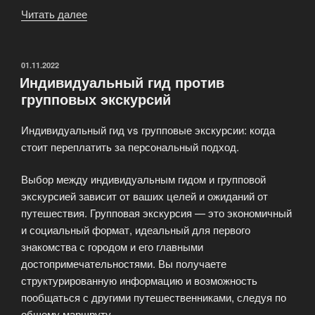
Читать далее
«Тематические
туры:
исторические
реконструкции,
ОПУБЛИКОВАНО
01.11.2022
Индивидуальный гид против
литературные
групповых экскурсий
маршруты
и
Индивидуальный гид vs групповые экскурсии: когда
паломничества»
стоит переплатить за персональный подход.
Выбор между индивидуальным гидом и групповой
экскурсией зависит от ваших целей и ожиданий от
путешествия. Групповая экскурсия — это экономичный
и социальный формат, идеальный для первого
знакомства с городом и его главными
достопримечательностями. Вы получаете
структурированную информацию и возможность
пообщаться с другими путешественниками, следуя по
общему маршруту.