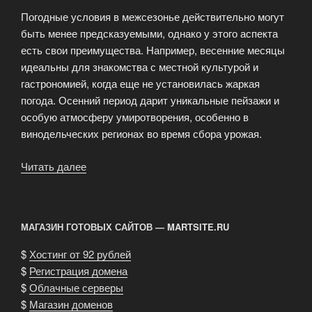
Погодные условия в межсезонье действительно могут
быть менее предсказуемыми, однако у этого аспекта
есть свои преимущества. Например, весенние месяцы
идеальны для знакомства с местной культурой и
гастрономией, когда еще не установилась жаркая
погода. Осенний период дарит уникальные пейзажи и
особую атмосферу умиротворения, особенно в
винодельческих регионах во время сбора урожая.
Читать далее
«Горящие
туры
в
межсезонье:
МАГАЗИН ГОТОВЫХ САЙТОВ — MARTSITE.RU
золотое
время
$
Хостинг от 92 рублей
для
$
Регистрация домена
экономных
$
Облачные серверы
туристов»
$
Магазин доменов