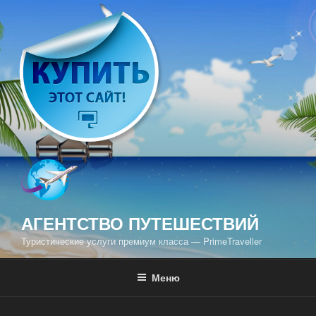
Перейти
к
содержимому
АГЕНТСТВО ПУТЕШЕСТВИЙ
Туристические услуги премиум класса — PrimeTraveller
Меню